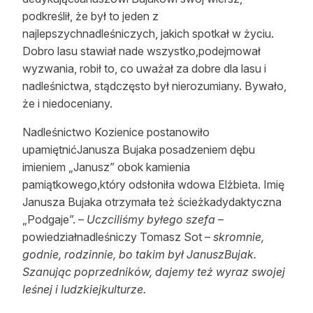
podkreślił, że był to jeden z
Reklama
najlepszychnadleśniczych, jakich spotkał w życiu.
Zostań autorem
Dobro lasu stawiał nade wszystko,podejmował
wyzwania, robił to, co uważał za dobre dla lasu i
Archiwum
nadleśnictwa, stądczęsto był nierozumiany. Bywało,
że i niedoceniany.
Kontakt
Nadleśnictwo Kozienice postanowiło
upamiętnićJanusza Bujaka posadzeniem dębu
imieniem „Janusz” obok kamienia
pamiątkowego,który odsłoniła wdowa Elżbieta. Imię
Janusza Bujaka otrzymała też ścieżkadydaktyczna
„Podgaje”. –
Uczciliśmy byłego szefa
–
powiedziałnadleśniczy Tomasz Sot –
skromnie,
godnie, rodzinnie, bo takim był JanuszBujak.
Szanując poprzedników, dajemy też wyraz swojej
leśnej i ludzkiejkulturze.