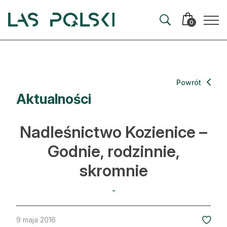
Przejdź
Przejdź
do
do
0
nawigacji
treści
Aktualności
Powrót
Aktualności
Artykuły
Hodowla lasu
Nadleśnictwo Kozienice –
Ochrona lasu
Godnie, rodzinnie,
skromnie
Nowe technologie
Prawo
-
Kultura i historia
9 maja 2016