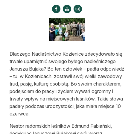
Strefa eksperta
Auto do lasu
Dla drwala
Leśnik na zakupach
Dlaczego Nadleśnictwo Kozienice zdecydowało się
Z zagranicy
trwale upamiętnić swojego byłego nadleśniczego
Janusza Bujaka? Bo ten człowiek – padła odpowiedź
Edukacja
– tu, w Kozienicach, zostawił swój wielki zawodowy
Lasy prywatne
trud, pasję, kulturę osobistą. Bo swoim charakterem,
podejściem do pracy i życiem wywarł ogromny i
trwały wpływ na miejscowych leśników. Takie słowa
O nas
padały podczas uroczystości, jaka miała miejsce 10
czerwca.
100 lat „Lasu Polskiego”
Nestor radomskich leśników Edmund Fabiański,
Prenumerata
dedykującJanuszowi Bujakowi swój wiersz,