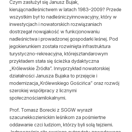
Czym zasłużył się Janusz Bujak,
kierującnadleśnictwem w latach 1983–2009? Przede
wszystkim był to nadleśniczyinnowacyjny, który w
inwestycjach i nowatorskich rozwiązaniach
dostrzegał nowąjakość w funkcjonowaniu
nadleśnictwa i prowadzonej gospodarki leśnej. Pod
jegokierunkiem została rozwinięta infrastruktura
turystyczno-rekreacyjna, którejsztandarowym
przykładem stała się ścieżka dydaktyczna
„Królewskie Źródła”. Innyprzykład nowatorskiej
działalności Janusza Bujaka to przejęcie i
modernizacja„Królewskiego Gościńca” oraz rozwój
szerokiej współpracy z licznymi
społecznościamilokalnymi.
Prof. Tomasz Borecki z SGGW wyraził
szacunekkozienickim leśnikom za pośmiertne
oddawanie czci ludziom, którzy byli solą tejziemi.