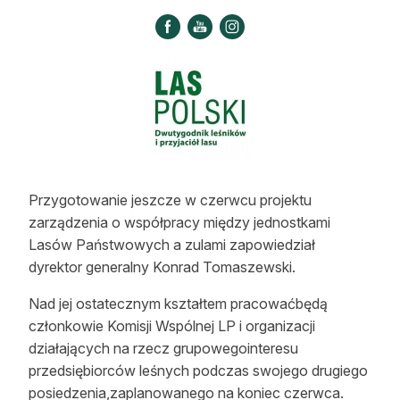
Strefa eksperta
Auto do lasu
Dla drwala
Leśnik na zakupach
Z zagranicy
Przygotowanie jeszcze w czerwcu projektu
Edukacja
zarządzenia o współpracy między jednostkami
Lasów Państwowych a zulami zapowiedział
Lasy prywatne
dyrektor generalny Konrad Tomaszewski.
O nas
Nad jej ostatecznym kształtem pracowaćbędą
członkowie Komisji Wspólnej LP i organizacji
100 lat „Lasu Polskiego”
działających na rzecz grupowegointeresu
przedsiębiorców leśnych podczas swojego drugiego
Prenumerata
posiedzenia,zaplanowanego na koniec czerwca.