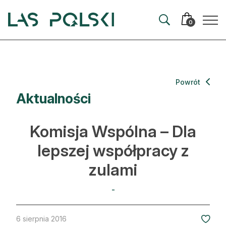
Przejdź
Przejdź
do
do
0
nawigacji
treści
Aktualności
Powrót
Aktualności
Artykuły
Hodowla lasu
Komisja Wspólna – Dla
Ochrona lasu
lepszej współpracy z
zulami
Nowe technologie
Prawo
-
Kultura i historia
6 sierpnia 2016