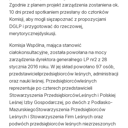
Zgodnie z planem projekt zarządzenia zostaniena ok.
Reklama
10 dni przed spotkaniem przesłany do członków
Komisji, aby mogli sięzapoznać z propozycjami
Zostań autorem
DGLP i przygotować do rzeczowej,
Archiwum
merytorycznejdyskusji.
Kontakt
Komisja Wspólna, mająca stanowić
ciałokonsultacyjne, została powołana na mocy
zarządzenia dyrektora generalnego LP nr2 z 28
stycznia 2016 roku. W jej skład powołano 97 osób,
przedstawicieliprzedsiębiorców leśnych, administracji
oraz nauki leśnej. Przedsiębiorcówleśnych
reprezentuje po czterech przedstawicieli
Stowarzyszenia PrzedsiębiorcówLeśnych i Polskiej
Leśnej Izby Gospodarczej, po dwóch z Podlasko-
MazurskiegoStowarzyszenia Przedsiębiorców
Leśnych i Stowarzyszenia Firm Leśnych oraz
podwóch przedsiębiorców leśnych niezrzeszonych