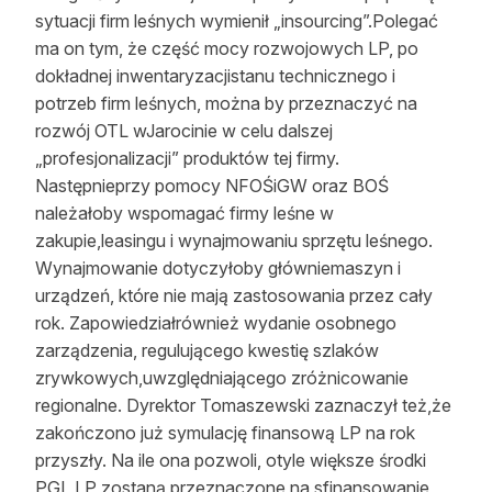
sytuacji firm leśnych wymienił „insourcing”.Polegać
ma on tym, że część mocy rozwojowych LP, po
dokładnej inwentaryzacjistanu technicznego i
potrzeb firm leśnych, można by przeznaczyć na
rozwój OTL wJarocinie w celu dalszej
„profesjonalizacji” produktów tej firmy.
Następnieprzy pomocy NFOŚiGW oraz BOŚ
należałoby wspomagać firmy leśne w
zakupie,leasingu i wynajmowaniu sprzętu leśnego.
Wynajmowanie dotyczyłoby główniemaszyn i
urządzeń, które nie mają zastosowania przez cały
rok. Zapowiedziałrównież wydanie osobnego
zarządzenia, regulującego kwestię szlaków
zrywkowych,uwzględniającego zróżnicowanie
regionalne. Dyrektor Tomaszewski zaznaczył też,że
zakończono już symulację finansową LP na rok
przyszły. Na ile ona pozwoli, otyle większe środki
PGL LP zostaną przeznaczone na sfinansowanie