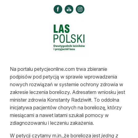
Strefa eksperta
Auto do lasu
Dla drwala
Leśnik na zakupach
Z zagranicy
Na portalu petycjeonline.com trwa zbieranie
Edukacja
podpisów pod petycją w sprawie wprowadzenia
nowych rozwiązań w systemie ochrony zdrowia w
Lasy prywatne
zakresie leczenia boreliozy. Adresatem wniosku jest
minister zdrowia Konstanty Radziwiłł. To oddolna
O nas
inicjatywa pacjentów chorych na boreliozę, którzy
miesiącami a nawet latami szukali pomocy w
100 lat „Lasu Polskiego”
zdiagnozowaniu i leczeniu zakażenia.
Prenumerata
W petycji czytamy m.in.,że borelioza jest
jedną z