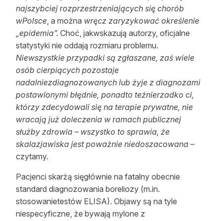
najszybciej rozprzestrzeniających się chorób
Reklama
wPolsce
, a można
wręcz zaryzykować określenie
„epidemia”.
Choć, jakwskazują autorzy, oficjalne
Zostań autorem
statystyki nie oddają rozmiaru problemu.
Archiwum
Niewszystkie przypadki są zgłaszane, zaś wiele
osób cierpiących pozostaje
Kontakt
nadalniezdiagnozowanych lub żyje z diagnozami
postawionymi błędnie, ponadto teżnierzadko ci,
którzy zdecydowali się na terapie prywatne, nie
wracają już doleczenia w ramach publicznej
służby zdrowia – wszystko to sprawia, że
skalazjawiska jest poważnie niedoszacowana
–
czytamy.
Pacjenci skarżą sięgłównie na fatalny obecnie
standard diagnozowania boreliozy (m.in.
stosowanietestów ELISA). Objawy są na tyle
niespecyficzne, że bywają mylone z