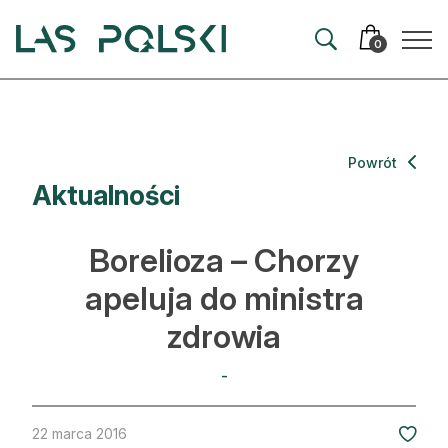
Przejdź
Przejdź
do
do
0
nawigacji
treści
Aktualności
Powrót
Aktualności
Artykuły
Hodowla lasu
Borelioza – Chorzy
Ochrona lasu
apeluja do ministra
zdrowia
Nowe technologie
Prawo
-
Kultura i historia
22 marca 2016