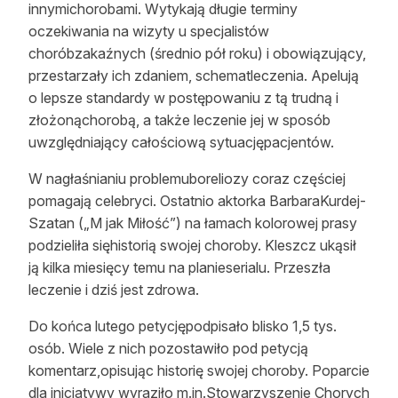
innymichorobami. Wytykają długie terminy
oczekiwania na wizyty u specjalistów
choróbzakaźnych (średnio pół roku) i obowiązujący,
przestarzały ich zdaniem, schematleczenia. Apelują
o lepsze standardy w postępowaniu z tą trudną i
złożonąchorobą, a także leczenie jej w sposób
uwzględniający całościową sytuacjępacjentów.
W nagłaśnianiu problemuboreliozy coraz częściej
pomagają celebryci. Ostatnio aktorka BarbaraKurdej-
Szatan („M jak Miłość”) na łamach kolorowej prasy
podzieliła sięhistorią swojej choroby. Kleszcz ukąsił
ją kilka miesięcy temu na planieserialu. Przeszła
leczenie i dziś jest zdrowa.
Do końca lutego petycjępodpisało blisko 1,5 tys.
osób. Wiele z nich pozostawiło pod petycją
komentarz,opisując historię swojej choroby. Poparcie
dla inicjatywy wyraziło m.in.Stowarzyszenie Chorych