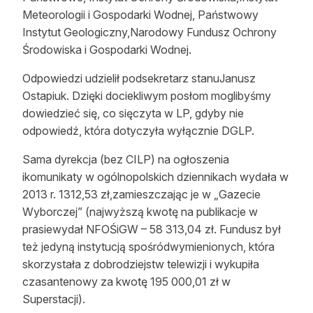
Meteorologii i Gospodarki Wodnej, Państwowy
Reklama
Instytut Geologiczny,Narodowy Fundusz Ochrony
Zostań autorem
Środowiska i Gospodarki Wodnej.
Archiwum
Odpowiedzi udzielił podsekretarz stanuJanusz
Ostapiuk. Dzięki dociekliwym posłom moglibyśmy
Kontakt
dowiedzieć się, co sięczyta w LP, gdyby nie
odpowiedź, która dotyczyła wyłącznie DGLP.
Sama dyrekcja (bez CILP) na ogłoszenia
ikomunikaty w ogólnopolskich dziennikach wydała w
2013 r. 1312,53 zł,zamieszczając je w „Gazecie
Wyborczej” (najwyższą kwotę na publikacje w
prasiewydał NFOŚiGW – 58 313,04 zł. Fundusz był
też jedyną instytucją spośródwymienionych, która
skorzystała z dobrodziejstw telewizji i wykupiła
czasantenowy za kwotę 195 000,01 zł w
Superstacji).