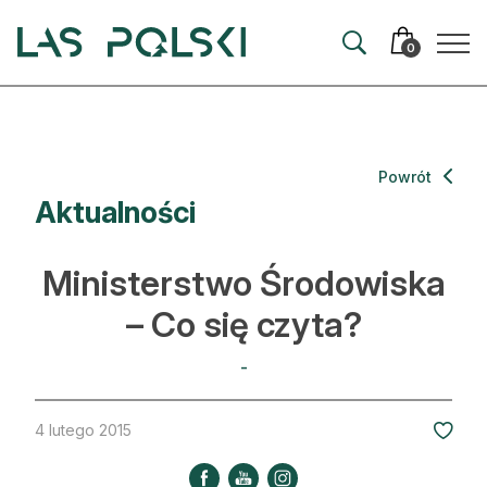
Przejdź
Przejdź
do
do
0
nawigacji
treści
Aktualności
Powrót
Aktualności
Artykuły
Hodowla lasu
Ministerstwo Środowiska
Ochrona lasu
– Co się czyta?
Nowe technologie
-
Prawo
4 lutego 2015
Kultura i historia