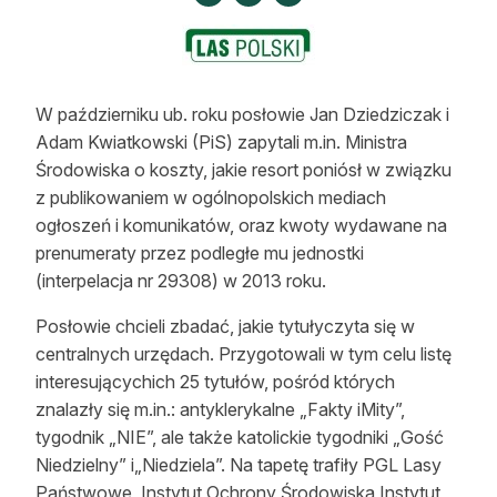
Strefa eksperta
Auto do lasu
W październiku ub. roku posłowie Jan Dziedziczak i
Dla drwala
Adam Kwiatkowski (PiS) zapytali m.in. Ministra
Leśnik na zakupach
Środowiska o koszty, jakie resort poniósł w związku
z publikowaniem w ogólnopolskich mediach
Z zagranicy
ogłoszeń i komunikatów, oraz kwoty wydawane na
prenumeraty przez podległe mu jednostki
Edukacja
(interpelacja nr 29308) w 2013 roku.
Lasy prywatne
Posłowie chcieli zbadać, jakie tytułyczyta się w
centralnych urzędach. Przygotowali w tym celu listę
O nas
interesującychich 25 tytułów, pośród których
znalazły się m.in.: antyklerykalne „Fakty iMity”,
100 lat „Lasu Polskiego”
tygodnik „NIE”, ale także katolickie tygodniki „Gość
Niedzielny” i„Niedziela”. Na tapetę trafiły PGL Lasy
Prenumerata
Państwowe, Instytut Ochrony Środowiska,Instytut