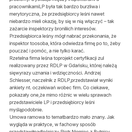
pracownikamiLP była tak bardzo burzliwa i
Reklama
merytoryczna, że przedsiębiorcy leśni nawet
Zostań autorem
niebardzo mieli okazję, by się w nią włączyć – tak
zażarcie inspektorzy broniliich interesów.
Archiwum
Przedsiębiorca leśny mógł nabrać przekonania, że
inspektor toosoba, która odwiedza firmę po to, żeby
Kontakt
pouczać i pomóc, a nie tylko karać.
Rzetelna firma leśna toprojekt certyfikacji zul
realizowany przez RDLP w Gdańsku, której należą
sięwyrazy uznania i wdzięczności. Andrzej
Schlesser, naczelnik z RDLP,przedstawiał wyniki
ankiety nt. oczekiwań wobec firm. Co ciekawe,
pokazały one,że mimo różnic w wielu sprawach
przedstawiciele LP i przedsiębiorcy leśni
myśląpodobnie.
Umowa ramowa to tematbardzo mało znany. Jak
wygląda w praktyce, w fachowy sposób
przedstawiłnadleśniczy Piotr Niemiec z Bytnicy,