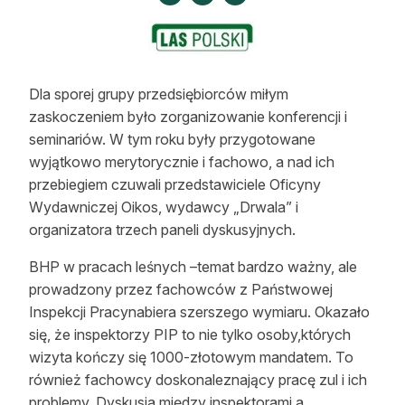
Strefa eksperta
Auto do lasu
Dla drwala
Dla sporej grupy przedsiębiorców miłym
zaskoczeniem było zorganizowanie konferencji i
Leśnik na zakupach
seminariów. W tym roku były przygotowane
wyjątkowo merytorycznie i fachowo, a nad ich
Z zagranicy
przebiegiem czuwali przedstawiciele Oficyny
Wydawniczej Oikos, wydawcy „Drwala” i
Edukacja
organizatora trzech paneli dyskusyjnych.
Lasy prywatne
BHP w pracach leśnych –temat bardzo ważny, ale
prowadzony przez fachowców z Państwowej
O nas
Inspekcji Pracynabiera szerszego wymiaru. Okazało
się, że inspektorzy PIP to nie tylko osoby,których
100 lat „Lasu Polskiego”
wizyta kończy się 1000-złotowym mandatem. To
również fachowcy doskonaleznający pracę zul i ich
Prenumerata
problemy. Dyskusja między inspektorami a