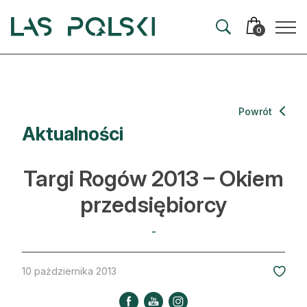
Przejdź
Przejdź
do
do
0
nawigacji
treści
Aktualności
Powrót
Aktualności
Artykuły
Hodowla lasu
Targi Rogów 2013 – Okiem
Ochrona lasu
przedsiębiorcy
Nowe technologie
-
Prawo
10 października 2013
Kultura i historia