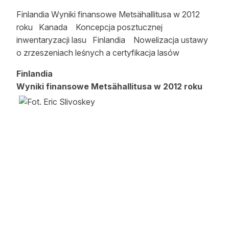
Strefa eksperta
Finlandia Wyniki finansowe Metsähallitusa w 2012
roku Kanada Koncepcja posztucznej
Auto do lasu
inwentaryzacji lasu Finlandia Nowelizacja ustawy
o zrzeszeniach leśnych a certyfikacja lasów
Dla drwala
Finlandia
Leśnik na zakupach
Wyniki finansowe Metsähallitusa w 2012 roku
Z zagranicy
Edukacja
Lasy prywatne
O nas
100 lat „Lasu Polskiego”
Prenumerata