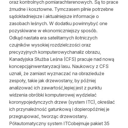
oraz kontrolnych pomiarachterenowych. Są to prace
żmudne i kosztowne. Tymczasem pilnie potrzebne
sądokładniejsze i aktualniejsze informacje o
zasobach leśnych. W dodatku powinnybyć one
pozyskiwane w ekonomiczniejszy sposób.
Odkąd nastała era satelitarnych ilotniczych
czujników wysokiej rozdzielczości oraz
precyzyjnych komputerowychanaliz obrazu,
Kanadyjska Służba Leśna (CFS) pracuje nad nową
koncepcjąinwentaryzacji lasu. Naukowcy z CFS
uznali, że zamiast wyznaczać na obrazieduże
zespoły, takie jak drzewostany, by później
analizować ich zawartość,lepiej jest z punktu
widzenia obróbki komputerowej wydzielać
koronypojedynczych drzew (system ITC), określać
ich przynależność gatunkową i dopieropóźniej je
przegrupować, tworząc drzewostany.
Półautomatyczny system ITCobejmuje pakiet 35