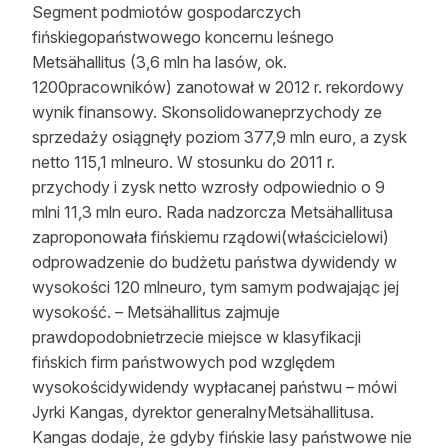
Segment podmiotów gospodarczych
Reklama
fińskiegopaństwowego koncernu leśnego
Metsähallitus (3,6 mln ha lasów, ok.
Zostań autorem
1200pracowników) zanotował w 2012 r. rekordowy
Archiwum
wynik finansowy. Skonsolidowaneprzychody ze
sprzedaży osiągnęły poziom 377,9 mln euro, a zysk
Kontakt
netto 115,1 mlneuro. W stosunku do 2011 r.
przychody i zysk netto wzrosły odpowiednio o 9
mlni 11,3 mln euro. Rada nadzorcza Metsähallitusa
zaproponowała fińskiemu rządowi(właścicielowi)
odprowadzenie do budżetu państwa dywidendy w
wysokości 120 mlneuro, tym samym podwajając jej
wysokość. – Metsähallitus zajmuje
prawdopodobnietrzecie miejsce w klasyfikacji
fińskich firm państwowych pod względem
wysokościdywidendy wypłacanej państwu – mówi
Jyrki Kangas, dyrektor generalnyMetsähallitusa.
Kangas dodaje, że gdyby fińskie lasy państwowe nie