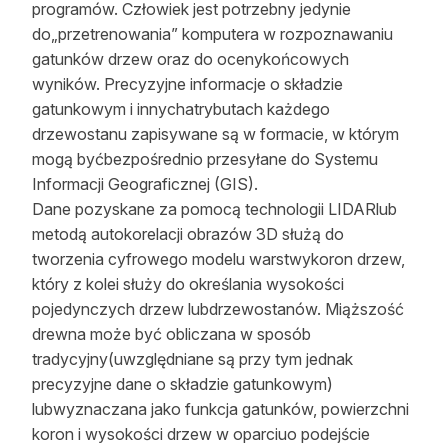
programów. Człowiek jest potrzebny jedynie
do„przetrenowania” komputera w rozpoznawaniu
gatunków drzew oraz do ocenykońcowych
wyników. Precyzyjne informacje o składzie
gatunkowym i innychatrybutach każdego
drzewostanu zapisywane są w formacie, w którym
mogą byćbezpośrednio przesyłane do Systemu
Informacji Geograficznej (GIS).
Dane pozyskane za pomocą technologii LIDARlub
metodą autokorelacji obrazów 3D służą do
tworzenia cyfrowego modelu warstwykoron drzew,
który z kolei służy do określania wysokości
pojedynczych drzew lubdrzewostanów. Miąższość
drewna może być obliczana w sposób
tradycyjny(uwzględniane są przy tym jednak
precyzyjne dane o składzie gatunkowym)
lubwyznaczana jako funkcja gatunków, powierzchni
koron i wysokości drzew w oparciuo podejście