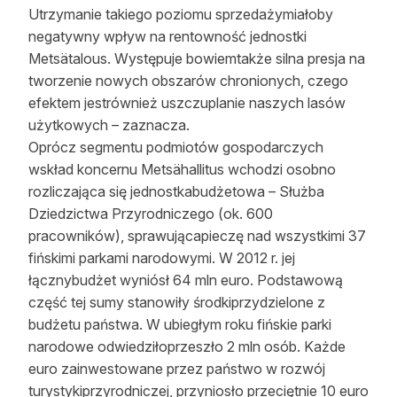
Utrzymanie takiego poziomu sprzedażymiałoby
negatywny wpływ na rentowność jednostki
Metsätalous. Występuje bowiemtakże silna presja na
tworzenie nowych obszarów chronionych, czego
efektem jestrównież uszczuplanie naszych lasów
użytkowych – zaznacza.
Oprócz segmentu podmiotów gospodarczych
wskład koncernu Metsähallitus wchodzi osobno
rozliczająca się jednostkabudżetowa – Służba
Dziedzictwa Przyrodniczego (ok. 600
pracowników), sprawującapieczę nad wszystkimi 37
fińskimi parkami narodowymi. W 2012 r. jej
łącznybudżet wyniósł 64 mln euro. Podstawową
część tej sumy stanowiły środkiprzydzielone z
budżetu państwa. W ubiegłym roku fińskie parki
narodowe odwiedziłoprzeszło 2 mln osób. Każde
euro zainwestowane przez państwo w rozwój
turystykiprzyrodniczej, przyniosło przeciętnie 10 euro