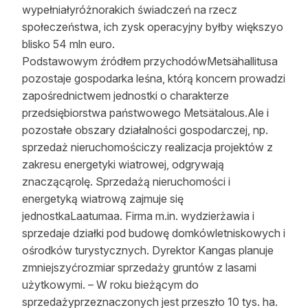
wypełniałyróżnorakich świadczeń na rzecz
społeczeństwa, ich zysk operacyjny byłby większyo
blisko 54 mln euro.
Podstawowym źródłem przychodówMetsähallitusa
pozostaje gospodarka leśna, którą koncern prowadzi
zapośrednictwem jednostki o charakterze
przedsiębiorstwa państwowego Metsätalous.Ale i
pozostałe obszary działalności gospodarczej, np.
sprzedaż nieruchomościczy realizacja projektów z
zakresu energetyki wiatrowej, odgrywają
znaczącąrolę. Sprzedażą nieruchomości i
energetyką wiatrową zajmuje się
jednostkaLaatumaa. Firma m.in. wydzierżawia i
sprzedaje działki pod budowę domkówletniskowych i
ośrodków turystycznych. Dyrektor Kangas planuje
zmniejszyćrozmiar sprzedaży gruntów z lasami
użytkowymi. – W roku bieżącym do
sprzedażyprzeznaczonych jest przeszło 10 tys. ha.