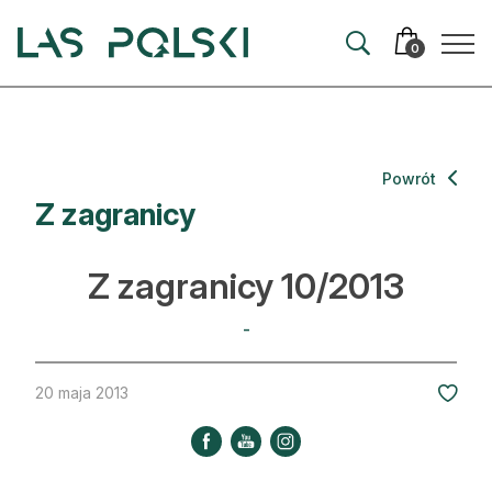
Przejdź
Przejdź
do
do
0
nawigacji
treści
Aktualności
Powrót
Z zagranicy
Artykuły
Hodowla lasu
Z zagranicy 10/2013
Ochrona lasu
-
Nowe technologie
20 maja 2013
Prawo
Kultura i historia