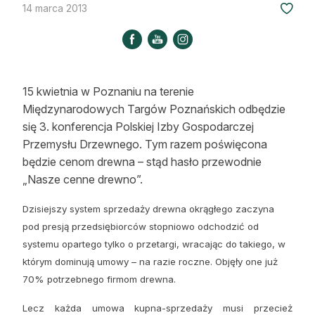
14 marca 2013
Strefa eksperta
Auto do lasu
Dla drwala
15 kwietnia w Poznaniu na terenie
Leśnik na zakupach
Międzynarodowych Targów Poznańskich odbędzie
się 3. konferencja Polskiej Izby Gospodarczej
Z zagranicy
Przemysłu Drzewnego. Tym razem poświęcona
będzie cenom drewna – stąd hasło przewodnie
Edukacja
„Nasze cenne drewno”.
Lasy prywatne
Dzisiejszy system sprzedaży drewna okrągłego zaczyna
pod presją przedsiębiorców stopniowo odchodzić od
O nas
systemu opartego tylko o przetargi, wracając do takiego, w
którym dominują umowy – na razie roczne. Objęły one już
100 lat „Lasu Polskiego”
70% potrzebnego firmom drewna.
Prenumerata
Lecz każda umowa kupna-sprzedaży musi przecież