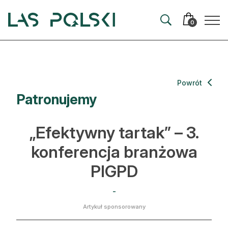
Przejdź
Przejdź
do
do
0
nawigacji
treści
Aktualności
Powrót
Patronujemy
Artykuły
Hodowla lasu
„Efektywny tartak” – 3.
Ochrona lasu
konferencja branżowa
PIGPD
Nowe technologie
Prawo
-
Artykuł sponsorowany
Kultura i historia