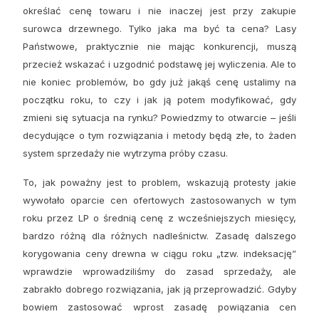
określać cenę towaru i nie inaczej jest przy zakupie
Reklama
surowca drzewnego. Tylko jaka ma być ta cena? Lasy
Państwowe, praktycznie nie mając konkurencji, muszą
Zostań autorem
przecież wskazać i uzgodnić podstawę jej wyliczenia. Ale to
Archiwum
nie koniec problemów, bo gdy już jakąś cenę ustalimy na
początku roku, to czy i jak ją potem modyfikować, gdy
Kontakt
zmieni się sytuacja na rynku? Powiedzmy to otwarcie – jeśli
decydujące o tym rozwiązania i metody będą złe, to żaden
system sprzedaży nie wytrzyma próby czasu.
To, jak poważny jest to problem, wskazują protesty jakie
wywołało oparcie cen ofertowych zastosowanych w tym
roku przez LP o średnią cenę z wcześniejszych miesięcy,
bardzo różną dla różnych nadleśnictw. Zasadę dalszego
korygowania ceny drewna w ciągu roku „tzw. indeksację”
wprawdzie wprowadziliśmy do zasad sprzedaży, ale
zabrakło dobrego rozwiązania, jak ją przeprowadzić. Gdyby
bowiem zastosować wprost zasadę powiązania cen