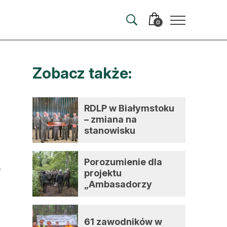
0
Zobacz także:
merata
ma
RDLP w Białymstoku
– zmiana na
 autorem
stanowisku
dyrektora
wum
Porozumienie dla
t
projektu
„Ambasadorzy
zmian”
61 zawodników w