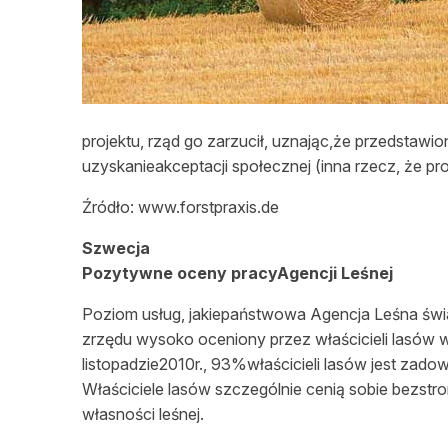
projektu, rząd go zarzucił, uznając,że przedstaw
uzyskanieakceptacji społecznej (inna rzecz, że pr
Źródło
: www.forstpraxis.de
Szwecja
Pozytywne oceny pracyAgencji Leśnej
Poziom usług, jakiepaństwowa Agencja
Leśna
świ
zrzędu wysoko oceniony przez
właścicieli
lasów w
listopadzie2010r., 93%właścicieli lasów jest za
Właściciele
lasów szczególnie cenią sobie bez
str
własności
leśnej
.