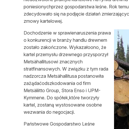
poniesionychprzez gospodarstwa
leśne
. Rok tem
zdecydowało się na
podjęcie
działań zmierzającyc
zmowy kartelowej.
Dochodzenie w sprawienaruszenia prawa
o konkurencji w branży handlu drewnem
zostało zakończone. Wykazałoono, że
kartel przemysłu drzewnego przysporzył
Metsähallitusowi znacznych
stratfinansowych. W związku z tym rada
nadzorcza Metsähallitusa postanowiła
zażądaćodszkodowania od firm
Metsäliitto Group, Stora Enso i UPM-
Kymmene. Do spółek,które tworzyły
kartel, zostaną wystosowane osobne
wezwania do negocjacji.
Państwowe Gospodarstwo
Leśne