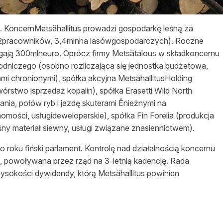
o. KoncernMetsähallitus prowadzi gospodarkę
leśną
za
82pracowników, 3,4mlnha lasówgospodarczych). Roczne
ęgają 300mlneuro. Oprócz firmy Metsätalous w składkoncernu
odniczego
(osobno rozliczająca się jednostka budżetowa,
i chronionymi), spółka akcyjna MetsähallitusHolding
órstwo isprzedaż kopalin), spółka Eräsetti Wild North
ania, połów ryb i jazdę skuterami Ênieżnymi na
homości
, usługideweloperskie), spółka Fin Forelia (produkcja
śny
materiał siewny, usługi związane znasiennictwem).
o roku fiński parlament. Kontrolę nad
działalnością
koncernu
powoływana przez rząd na 3-letnią kadencję. Rada
ysokości
dywidendy, którą Metsähallitus powinien