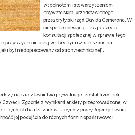
wspólnotom i stowarzyszeniom
obywatelskim, przedstawionego
przezbrytyjski rząd Davida Camerona. W
niespełna miesiąc po
rozpoczęciu
konsultacji społecznej w sprawie tego
ione propozycje nie mają w obecnym czasie szans na
ojekt był niedopracowany od stronytechnicznej).
adczy
na rzecz
leśnictwa
prywatnego, został trzeci rok
 Szwecji. Zgodnie z wynikami ankiety przeprowadzonej w
dowolonych lub bardzozadowolonych z pracy Agencji
Leśnej
.
onność
jej
podejścia
do różnych form
niepaństwowej