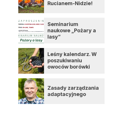
Rucianem-Nidzie!
Seminarium
naukowe „Pożary a
lasy”
Leśny kalendarz. W
poszukiwaniu
owoców borówki
czernicy
Zasady zarządzania
adaptacyjnego