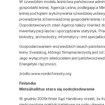
W szwedzkim modelu
leśnictwa
państwowa
admin
gospodarki
leśnej
. Agencja
Leśna
, podlegająca Mi
leśnej
pod kątem wykonywania szwedzkiej ustawy
prowadzenia zrównoważonej gospodarki
leśnej
i 
Dopodstawowych zdań Agencji należy również do
inwentaryzacji lasów i sporządzanie statystyk. Pra
biolodzy, archeolodzy, informatycy i inni
specjaliści
Gospodarowaniem wszwedzkich lasach
państwo
leśny
Sveaskog, którego
firmą
macierzystą jest od
Jego wyłącznym
właścicielem
jest państwoszwedz
Energetyki i ł
ączności
.
źródło:www.nordicforestry.org
Finlandia
Metsähallitus stara się oodszkodowanie
W grudniu 2009r.fiński Sąd Handlowy orzekł, że t
niedozwolone praktyki kartelowe na rynku drewna