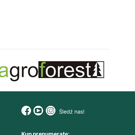
Śledź nas!
Kup prenumeratę: