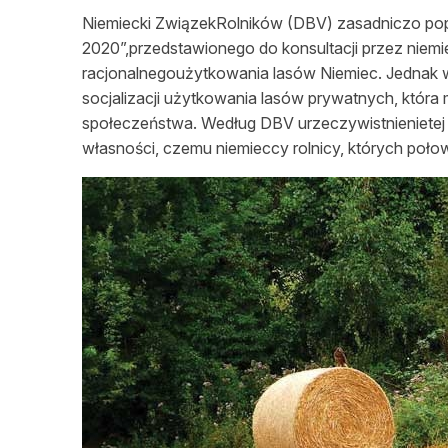
Niemiecki ZwiązekRolników (DBV) zasadniczo popi
2020”,przedstawionego do konsultacji przez niemie
racjonalnegoużytkowania lasów Niemiec. Jednak w
socjalizacji użytkowania lasów prywatnych, któr
społeczeństwa. Według DBV urzeczywistnienietej 
własności
, czemu niemieccy rolnicy, których poł