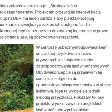
era założenia projektu pt.
„Strategia
leśna
cki rząd federalny.
Projekt ten przewiduje intensyfikację
 opinii DBV ma jeden bardzo słaby punkt:koncepcję
a ma znaczniezwiększyć zakres ich
dostępności
dla
koncepcji będzie oznaczało drastyczną ingerencję w prawo
owa posiada lasy, są zdecydowanieprzeciwni.
W sektorze publicznymodpowiednikiem
socjalizacji użytkowania lasów
prywatnych jest
uspołecznienie
zagospodarowania lasów państwowych.
Obydwiekoncepcje są przejawem tej
samej idei – dążenia do
upodmiotowieniaspołeczeństwa w sferze
leśnictwa
. Idea ta wydaje się jednak
melodią
przyszłości
. Pokazały to losy
projektu wydzierżawienia angielskich
lasów państwowychlokalnym