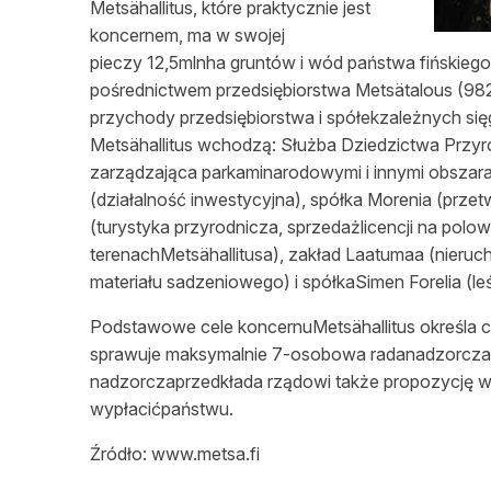
Metsähallitus, które praktycznie jest
koncernem, ma w swojej
pieczy 12,5mlnha gruntów i wód państwa fińskieg
pośrednictwem
przedsiębiorstwa Metsätalous (9
przychody
przedsiębiorstwa
i spółekzależnych si
Metsähallitus wchodzą: Służba Dziedzictwa
Przyr
zarządzająca parkaminarodowymi i innymi obszaram
(
działalność
inwestycyjna), spółka Morenia (przetw
(turystyka przyrodnicza, sprzedażlicencji na polow
terenachMetsähallitusa), zakład Laatumaa (
nieruc
materiału sadzeniowego) i spółkaSimen Forelia (
le
Podstawowe cele koncernuMetsähallitus
określa
c
sprawuje maksymalnie 7-osobowa radanadzorcza, 
nadzorczaprzedkłada rządowi także propozycję
w
wypłacićpaństwu.
Źródło
: www.metsa.fi