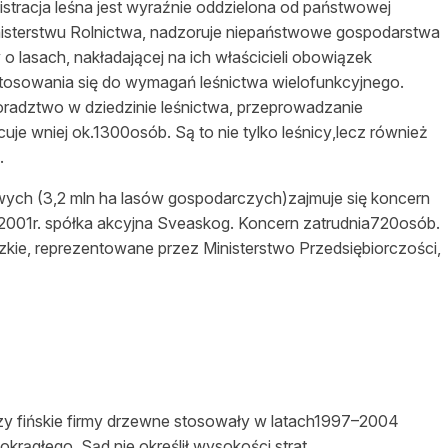
istracja
leśna
jest
wyraźnie
oddzielona od państwowej
nisterstwu Rolnictwa, nadzoruje niepaństwowe gospodarstwa
 o lasach,
nakł
a
dającej
na ich
właścicieli
obowiązek
stosowania się do wymagań
leśnictwa
wielofunkcyjnego.
radztwo w dziedzinie
leśnictwa
, przeprowadzanie
cuje wniej ok.1300osób. Są to nie tylko
leśnicy
,lecz również
.
wych
(3,2 mln ha lasów gospodarczych)zajmuje się koncern
 2001r. spółka akcyjna Sveaskog. Koncern zatrudnia720osób.
kie, reprezentowane przez Ministerstwo
Przedsiębiorczości
,
rzy fińskie firmy drzewne stosowały w latach1997–2004
 okrągłego. Sąd nie
określił
wysokości
strat