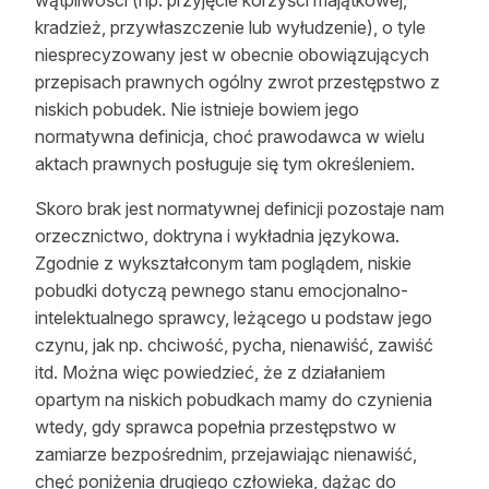
wątpliwości (np. przyjęcie korzyści majątkowej,
Reklama
kradzież, przywłaszczenie lub wyłudzenie), o tyle
niesprecyzowany jest w obecnie obowiązujących
Zostań autorem
przepisach prawnych ogólny zwrot przestępstwo z
niskich pobudek. Nie istnieje bowiem jego
Archiwum
normatywna definicja, choć prawodawca w wielu
aktach prawnych posługuje się tym określeniem.
Kontakt
Skoro brak jest normatywnej definicji pozostaje nam
orzecznictwo, doktryna i wykładnia językowa.
Zgodnie z wykształconym tam poglądem, niskie
pobudki dotyczą pewnego stanu emocjonalno-
intelektualnego sprawcy, leżącego u podstaw jego
czynu, jak np. chciwość, pycha, nienawiść, zawiść
itd. Można więc powiedzieć, że z działaniem
opartym na niskich pobudkach mamy do czynienia
wtedy, gdy sprawca popełnia przestępstwo w
zamiarze bezpośrednim, przejawiając nienawiść,
chęć poniżenia drugiego człowieka, dążąc do