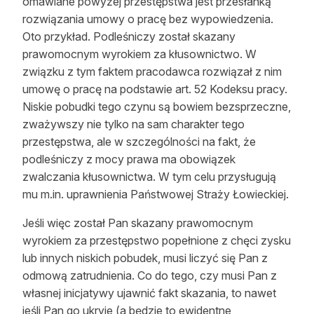
omawiane powyżej przestępstwa jest przesłanką
rozwiązania umowy o pracę bez wypowiedzenia.
Oto przykład. Podleśniczy został skazany
prawomocnym wyrokiem za kłusownictwo. W
związku z tym faktem pracodawca rozwiązał z nim
umowę o pracę na podstawie art. 52 Kodeksu pracy.
Niskie pobudki tego czynu są bowiem bezsprzeczne,
zważywszy nie tylko na sam charakter tego
przestępstwa, ale w szczególności na fakt, że
podleśniczy z mocy prawa ma obowiązek
zwalczania kłusownictwa. W tym celu przysługują
mu m.in. uprawnienia Państwowej Straży Łowieckiej.
Jeśli więc został Pan skazany prawomocnym
wyrokiem za przestępstwo popełnione z chęci zysku
lub innych niskich pobudek, musi liczyć się Pan z
odmową zatrudnienia. Co do tego, czy musi Pan z
własnej inicjatywy ujawnić fakt skazania, to nawet
jeśli Pan go ukryje (a będzie to ewidentne