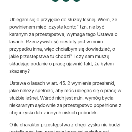
Strefa eksperta
Auto do lasu
Ubiegam się o przyjęcie do służby leśnej. Wiem, że
powinienem mieć ,czyste konto” tzn. nie być
Dla drwala
karanym za przestępstwa, wymaga tego Ustawa o
lasach. Rzeczywistość niestety jest w moim
Leśnik na zakupach
przypadku inna, więc chciałbym się dowiedzieć, o
jakie przestępstwa tu chodzi? I czy sam muszę
Z zagranicy
składając podanie o pracę ujawnić fakt, że byłem
Edukacja
skazany?
Lasy prywatne
Ustawa o lasach w art. 45. 2 wymienia przesłanki,
jakie należy spełniać, aby móc ubiegać się o pracę w
służbie leśnej. Wśród nich jest m.in. wymóg bycia
O nas
niekaranym sądownie za przestępstwo popełnione z
chęci zysku lub z innych niskich pobudek.
100 lat „Lasu Polskiego”
O ile charakter przestępstwa z chęci zysku nie budzi
Prenumerata