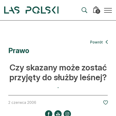
Przejdź
Przejdź
do
do
0
nawigacji
treści
Aktualności
Powrót
Prawo
Artykuły
Hodowla lasu
Czy skazany może zostać
Ochrona lasu
przyjęty do służby leśnej?
Nowe technologie
-
Prawo
2 czerwca 2006
Kultura i historia